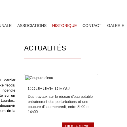
UNALE
ASSOCIATIONS
HISTORIQUE
CONTACT
GALERIE
ACTUALITÉS
u dernier
xe féodal
COUPURE D'EAU
t incendié
te sur un
Des travaux sur le réseau d'eau potable
e Lourdes.
entraîneront des perturbations et une
 découvrir
coupure d'eau mercredi, entre 8h00 et
eurs de la
14h00.
LIRE LA SUITE...