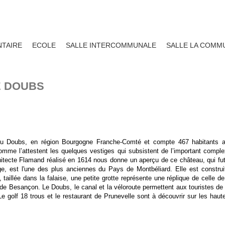
TAIRE
ECOLE
SALLE INTERCOMMUNALE
SALLE LA COMM
E DOUBS
 du Doubs, en région Bourgogne Franche-Comté et compte 467 habitants a
me l’attestent les quelques vestiges qui subsistent de l’important comple
chitecte Flamand réalisé en 1614 nous donne un aperçu de ce château, qui fu
e, est l'une des plus anciennes du Pays de Montbéliard. Elle est construi
aillée dans la falaise, une petite grotte représente une réplique de celle d
e de Besançon. Le Doubs, le canal et la véloroute permettent aux touristes de
Le golf 18 trous et le restaurant de Prunevelle sont à découvrir sur les haut