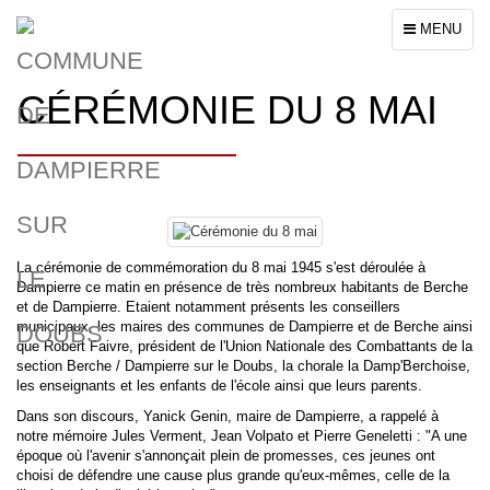
Toggle
MENU
navigation
CÉRÉMONIE DU 8 MAI
La cérémonie de commémoration du 8 mai 1945 s'est déroulée à
Dampierre ce matin en présence de très nombreux habitants de Berche
et de Dampierre. Etaient notamment présents les conseillers
municipaux, les maires des communes de Dampierre et de Berche ainsi
que Robert Faivre, président de l'Union Nationale des Combattants de la
section Berche / Dampierre sur le Doubs, la chorale la Damp'Berchoise,
les enseignants et les enfants de l'école ainsi que leurs parents.
Dans son discours, Yanick Genin, maire de Dampierre, a rappelé à
notre mémoire Jules Verment, Jean Volpato et Pierre Geneletti : "A une
époque où l'avenir s'annonçait plein de promesses, ces jeunes ont
choisi de défendre une cause plus grande qu'eux-mêmes, celle de la